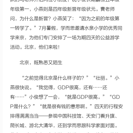
年级第一，小燕则是四年级新晋年级状元。曹老师
问，为什么是新晋？小燕笑了：“因为之前的年级第
一转学了。”7月暑假，学而思邀请水泉小学的优秀同
学来京，为他们专门安排了一场为期四天的公益游学
活动。北京，他们来啦！
北京，既熟悉又陌生
“之前觉得北京是什么样子的？”“壮丽。”小
燕很快说。“我觉得，GDP很高，还有……还
有……”小俊想了一会，“就是GDP很高。”“GD
P是什么？”“就是很有钱的意思啊。”四天的行程安
排得满满当当——参观中国科技馆、天安门看升旗、
爬长城、游北大清华，还到学而思跟科学家面对面。