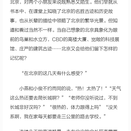
北京，对两个小朋友来说既熟悉又陌生。他们早就从
书本中、在课堂上知晓了北京的名胜古迹和历史故
事，也从长辈的描绘中领略了北京的繁华光景。但知
道和看过当然不一样。当自己想象的北京具象化为眼
前的鸟巢和水立方，CBD的高楼大厦、宽敞的科技展
馆、庄严的建筑古迹……北京又会给他们留下怎样的
记忆呢？
“在北京的这几天有什么感受？”
小燕和小俊不约而同的说，"热！太热了！"“天气
这么热还要去爬长城啊？”“老师你没听说过，不到
长城非好汉吗？”“很热的，体力跟得上吗”“没关
系啊，我在家每天都要走三公里的路去学校。”