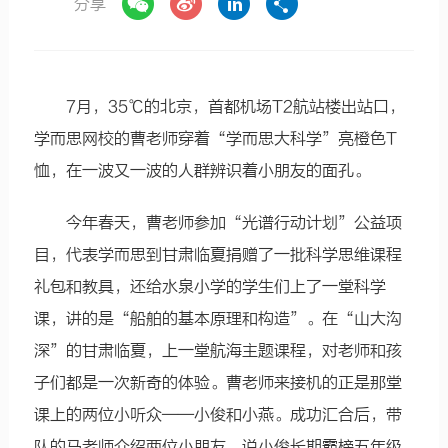
分享
7月，35℃的北京，首都机场T2航站楼出站口，
学而思网校的曹老师穿着“学而思大科学”亮橙色T
恤，在一波又一波的人群辨识着小朋友的面孔。
今年春天，曹老师参加“光谱行动计划”公益项
目，代表学而思到甘肃临夏捐赠了一批科学思维课程
礼包和教具，还给水泉小学的学生们上了一堂科学
课，讲的是“船舶的基本原理和构造”。在“山大沟
深”的甘肃临夏，上一堂航海主题课程，对老师和孩
子们都是一次新奇的体验。曹老师来接机的正是那堂
课上的两位小听众——小俊和小燕。成功汇合后，带
队的马老师介绍两位小朋友，说小俊长期霸榜五年级