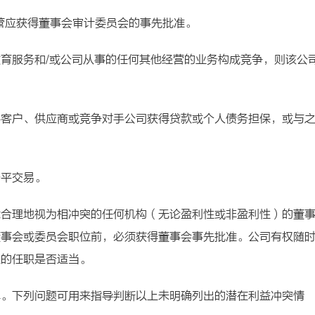
高管应获得董事会审计委员会的事先批准。
育服务和/或公司从事的任何其他经营的业务构成竞争，则该公
要客户、供应商或竞争对手公司获得贷款或个人债务担保，或与
公平交易。
能合理地视为相冲突的任何机构（无论盈利性或非盈利性）的董
董事会或委员会职位前，必须获得董事会事先批准。公司有权随
上的任职是否适当。
单。下列问题可用来指导判断以上未明确列出的潜在利益冲突情