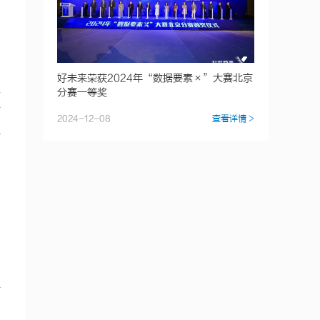
，
好未来荣获2024年“数据要素×”大赛北京
总
分赛一等奖
简
2024-12-08
查看详情 >
告
响
下