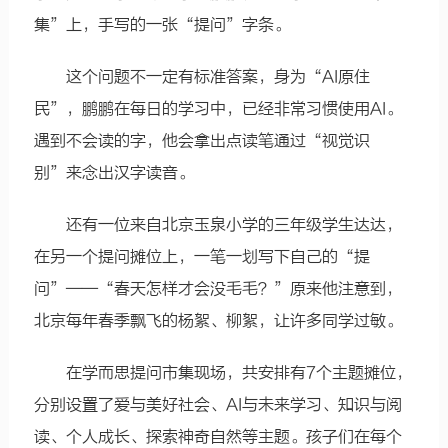
集”上，手写的一张“提问”字条。
这个问题不一定有标准答案，身为“AI原住
民”，鹏鹏在每日的学习中，已经非常习惯使用AI。
遇到不会读的字，他会拿出点读笔通过“视觉识
别”来念出汉字读音。
还有一位来自北京玉泉小学的三年级学生达达，
在另一个提问摊位上，一笔一划写下自己的“提
问”——“春天怎样才会没毛毛？”原来他注意到，
北京每年春季飘飞的杨絮、柳絮，让许多同学过敏。
在学而思提问市集现场，共安排有7个主题摊位，
分别设置了爱与美好社会、AI与未来学习、知识与阅
读、个人成长、探索神奇自然等主题。孩子们在每个