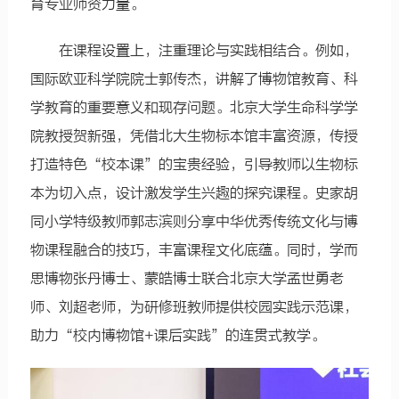
育专业师资力量。
在课程设置上，注重理论与实践相结合。例如，
国际欧亚科学院院士郭传杰，讲解了博物馆教育、科
学教育的重要意义和现存问题。北京大学生命科学学
院教授贺新强，凭借北大生物标本馆丰富资源，传授
打造特色“校本课”的宝贵经验，引导教师以生物标
本为切入点，设计激发学生兴趣的探究课程。史家胡
同小学特级教师郭志滨则分享中华优秀传统文化与博
物课程融合的技巧，丰富课程文化底蕴。同时，学而
思博物张丹博士、蒙皓博士联合北京大学孟世勇老
师、刘超老师，为研修班教师提供校园实践示范课，
助力“校内博物馆+课后实践”的连贯式教学。