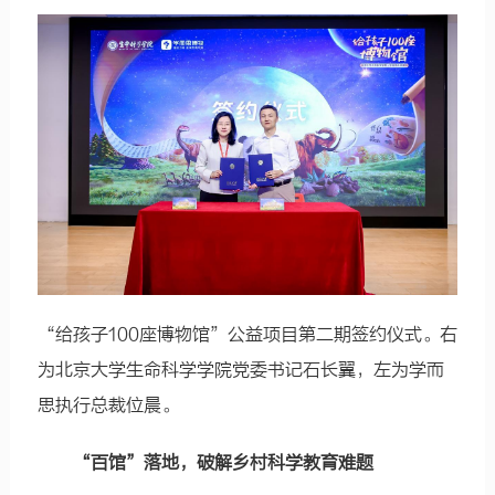
“给孩子100座博物馆”公益项目第二期签约仪式。右
为北京大学生命科学学院党委书记石长翼，左为学而
思执行总裁位晨。
“百馆”落地，破解乡村科学教育难题