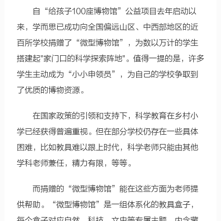
自“给孩子100座博物馆”公益项目去年启动以
来，学而思已成功向全国偏远山区、中西部地区的近
百所学校捐赠了“微型博物馆”，为数以万计的学生
搭建起"家门口的科学探索阵地"。值得一提的是，许多
学生主动成为“小小申领员”，为自己的学校争取到
了优质的博物资源。
在国家政策的引领和支持下，科学教育在乡村小
学已经获得普遍重视。但在部分学校仍存在一些具体
困难，比如教具难以跟上时代，科学老师只能由其他
学科老师兼任，精力有限，等等。
而捐赠的“微型博物馆”能在这些方面为老师提
供帮助。“微型博物馆”是一组体系化的教具盒子，
每个盒子对应自然、科技、文史等专属主题，内含藏