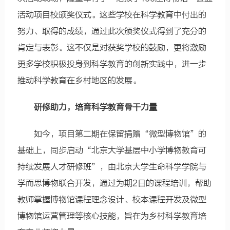
活动项目校颁奖仪式。这些学校在科学教育中付出的
努力、取得的成绩，通过此次颁奖仪式得到了充分的
肯定与表彰。这不仅是对获奖学校的鼓励，更将激励
更多学校积极投身到科学教育的创新实践中，进一步
推动科学教育在乡村地区的发展。
研修助力，培育科学教育骨干力量
如今，项目第二期在保留捐赠“微型博物馆”的
基础上，同步启动“北京大学基层中小学博物教育可
持续发展人才研修班”，由北京大学生命科学学院与
学而思博物联合开发，通过为期2日的课程培训，帮助
教师掌握博物馆课程理念设计、校本课程开发及微型
博物馆运营管理等核心技能，旨在为乡村科学教育培