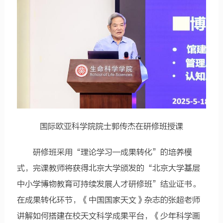
国际欧亚科学院院士郭传杰在研修班授课
研修班采用“理论学习—成果转化”的培养模
式，完课教师将获得北京大学颁发的“北京大学基层
中小学博物教育可持续发展人才研修班”结业证书。
在成果转化环节，《中国国家天文》杂志的张超老师
讲解如何搭建在校天文科学成果平台，《少年科学画