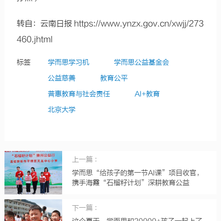
转自：云南日报
https://www.ynzx.gov.cn/xwjj/273
460.jhtml
标签
学而思学习机
学而思公益基金会
公益慈善
教育公平
普惠教育与社会责任
AI+教育
北京大学
上一篇 ：
学而思“给孩子的第一节AI课”项目收官，
携手海霞“石榴籽计划”深耕教育公益
下一篇 ：